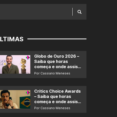
LTIMAS
Globo de Ouro 2026 –
Saiba que horas
começa e onde assistir
ao prêmio
Por Cassiano Meneses
Critics Choice Awards
– Saiba que horas
começa e onde assistir
ao prêmio
Por Cassiano Meneses