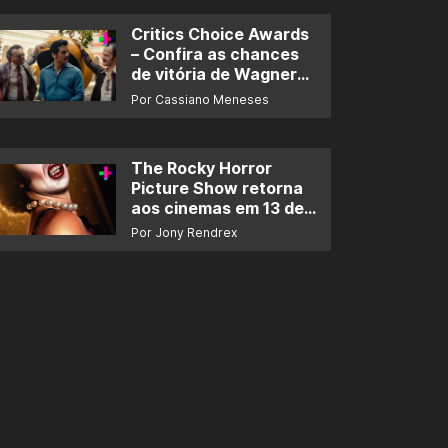
Critics Choice Awards
– Confira as chances
de vitória de Wagner
Moura e de ‘O Agente
Por Cassiano Meneses
Secreto’
The Rocky Horror
Picture Show retorna
aos cinemas em 13 de
novembro
Por Jony Rendrex