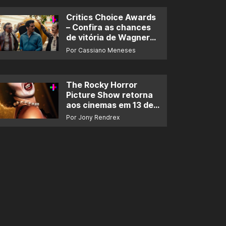
Critics Choice Awards
– Confira as chances
de vitória de Wagner
Moura e de ‘O Agente
Por Cassiano Meneses
Secreto’
The Rocky Horror
Picture Show retorna
aos cinemas em 13 de
novembro
Por Jony Rendrex