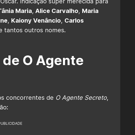
 Oscar. Indicação super merecida para
Tânia Maria
,
Alice Carvalho
,
Maria
one
,
Kaiony Venâncio
,
Carlos
e tantos outros nomes.
 de O Agente
 os concorrentes de
O Agente Secreto
,
são:
PUBLICIDADE