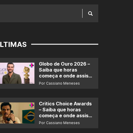
LTIMAS
Globo de Ouro 2026 –
Saiba que horas
começa e onde assistir
ao prêmio
Por Cassiano Meneses
Critics Choice Awards
– Saiba que horas
começa e onde assistir
ao prêmio
Por Cassiano Meneses