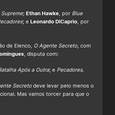
 Supreme
;
Ethan Hawke
, por
Blue
ecadores
; e
Leonardo DiCaprio
, por
ção de Elenco,
O Agente Secreto
, com
Domingues
, disputa com:
atalha Após a Outra
; e
Pecadores
.
ente Secreto
deve levar pelo menos o
cional. Mas vamos torcer para que o