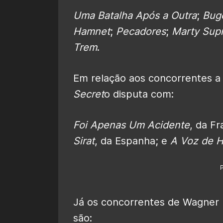
Uma Batalha Após a Outra
;
Bug
Hamnet
;
Pecadores
;
Marty Sup
Trem
.
Em relação aos concorrentes a 
Secret
o disputa com:
Foi Apenas Um Acidente
, da F
Sirat
, da Espanha; e
A Voz de H
Já os concorrentes de Wagner 
são: