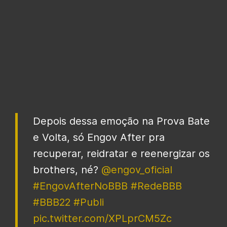
Depois dessa emoção na Prova Bate
e Volta, só Engov After pra
recuperar, reidratar e reenergizar os
brothers, né?
@engov_oficial
#EngovAfterNoBBB
#RedeBBB
#BBB22
#Publi
pic.twitter.com/XPLprCM5Zc