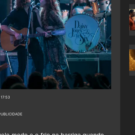
 17:53
PUBLICIDADE
ele medo e o frio na barriga quando