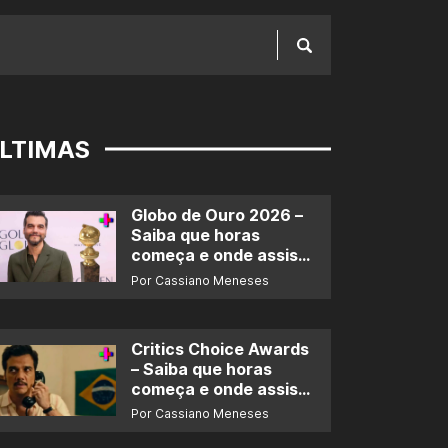
LTIMAS
Globo de Ouro 2026 –
Saiba que horas
começa e onde assistir
ao prêmio
Por Cassiano Meneses
Critics Choice Awards
– Saiba que horas
começa e onde assistir
ao prêmio
Por Cassiano Meneses