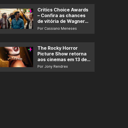
Critics Choice Awards
– Confira as chances
de vitória de Wagner
Moura e de ‘O Agente
Por Cassiano Meneses
Secreto’
The Rocky Horror
Picture Show retorna
aos cinemas em 13 de
novembro
Por Jony Rendrex