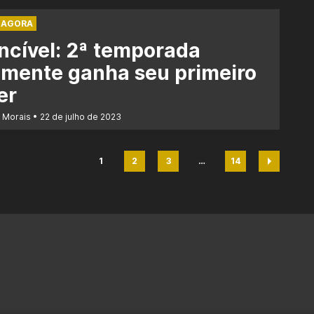
 AGORA
ncível: 2ª temporada
lmente ganha seu primeiro
er
r Morais
22 de julho de 2023
1
2
3
…
14
Página
Página
Página
Página