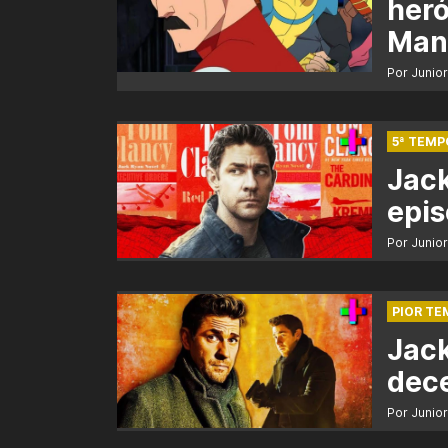
heró
Man
Por Junio
5ª TEMP
Jac
epis
Por Junio
PIOR T
Jac
dece
Por Junio