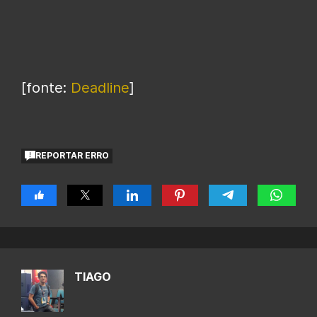
[fonte:
Deadline
]
REPORTAR ERRO
TIAGO