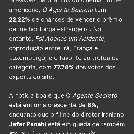
previsões de prêmios do cinema norte-
americano,
O Agente Secreto
tem
22.22%
de chances de vencer o prêmio
de melhor longa estrangeiro. No
entanto,
Foi Apenas um Acidente
,
coprodução entre Irã, França e
Luxemburgo, é o favorito ao troféu da
categoria, com
77.78%
dos votos dos
experts do site.
A notícia boa é que O
Agente Secreto
está em uma crescente de
8%
,
enquanto que o filme do diretor iraniano
Jafar Panahi
está em queda de também
8%
. Será que a virada vem aí?