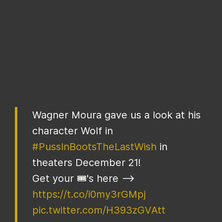
Wagner Moura gave us a look at his
character Wolf in
#PussInBootsTheLastWish
in
theaters December 21!
Get your 🎟's here —>
https://t.co/i0my3rGMpj
pic.twitter.com/H393zGVAtt