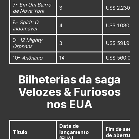
7-
Em Um Bairro
3
US$ 2.230.00
de Nova York
8-
Spirit: O
4
US$ 1.030.00
Indomável
9-
12 Mighty
3
US$ 591.917
Orphans
10-
Anônimo
14
US$ 560.000
Bilheterias da saga
Velozes & Furiosos
nos EUA
Data de
Fim de sema
Título
lançamento
de abertura
(EUA)