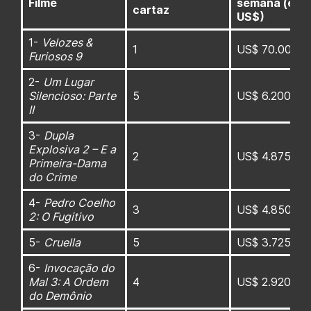
Filme
semana (em
cartaz
US$)
1-
Velozes &
1
US$ 70.000.0
Furiosos 9
2-
Um Lugar
Silencioso: Parte
5
US$ 6.200.00
II
3-
Dupla
Explosiva 2 – E a
2
US$ 4.875.00
Primeira-Dama
do Crime
4-
Pedro Coelho
3
US$ 4.850.00
2: O Fugitivo
5-
Cruella
5
US$ 3.725.00
6-
Invocação do
Mal 3: A Ordem
4
US$ 2.920.00
do Demônio