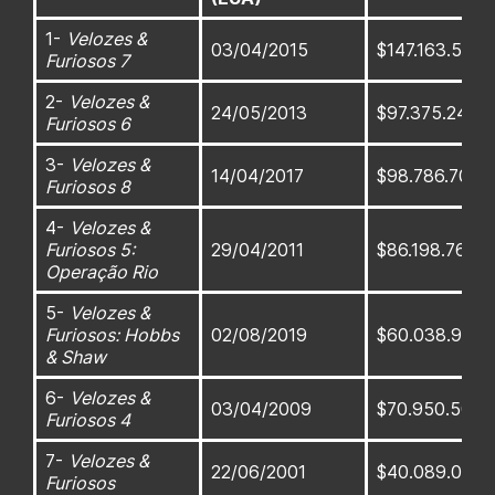
1-
Velozes &
03/04/2015
$147.163.560
Furiosos 7
2-
Velozes &
24/05/2013
$97.375.245
Furiosos 6
3-
Velozes &
14/04/2017
$98.786.705
Furiosos 8
4-
Velozes &
Furiosos 5:
29/04/2011
$86.198.765
Operação Rio
5-
Velozes &
Furiosos: Hobbs
02/08/2019
$60.038.950
& Shaw
6-
Velozes &
03/04/2009
$70.950.500
Furiosos 4
7-
Velozes &
22/06/2001
$40.089.015
Furiosos