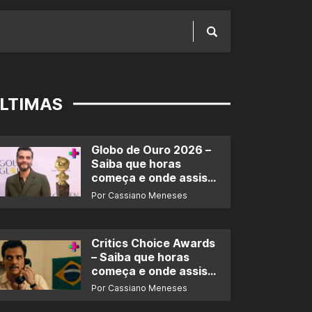
LTIMAS
Globo de Ouro 2026 –
Saiba que horas
começa e onde assistir
ao prêmio
Por Cassiano Meneses
Critics Choice Awards
– Saiba que horas
começa e onde assistir
ao prêmio
Por Cassiano Meneses