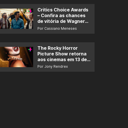
Critics Choice Awards
– Confira as chances
de vitória de Wagner
Moura e de ‘O Agente
Por Cassiano Meneses
Secreto’
The Rocky Horror
Picture Show retorna
aos cinemas em 13 de
novembro
Por Jony Rendrex