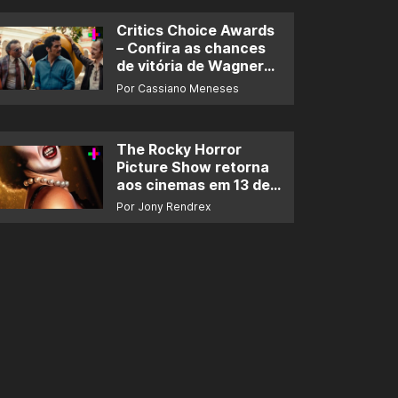
Critics Choice Awards
– Confira as chances
de vitória de Wagner
Moura e de ‘O Agente
Por Cassiano Meneses
Secreto’
The Rocky Horror
Picture Show retorna
aos cinemas em 13 de
novembro
Por Jony Rendrex