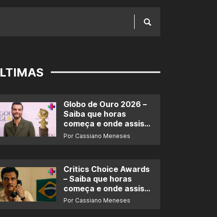
LTIMAS
Globo de Ouro 2026 –
Saiba que horas
começa e onde assistir
ao prêmio
Por Cassiano Meneses
Critics Choice Awards
– Saiba que horas
começa e onde assistir
ao prêmio
Por Cassiano Meneses