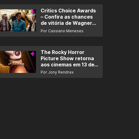
Critics Choice Awards
– Confira as chances
de vitória de Wagner
Moura e de ‘O Agente
Por Cassiano Meneses
Secreto’
The Rocky Horror
Picture Show retorna
aos cinemas em 13 de
novembro
Por Jony Rendrex