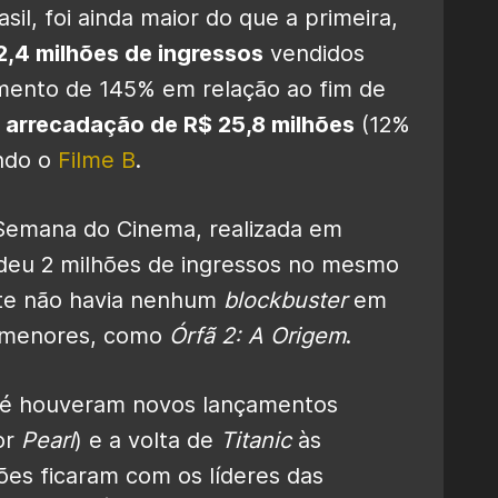
sil, foi ainda maior do que a primeira,
2,4 milhões de ingressos
vendidos
imento de 145% em relação ao fim de
a
arrecadação de R$ 25,8 milhões
(12%
undo o
Filme B
.
Semana do Cinema, realizada em
deu 2 milhões de ingressos no mesmo
nte não havia nenhum
blockbuster
em
s menores, como
Órfã 2: A Origem
.
té houveram novos lançamentos
or
Pearl
) e a volta de
Titanic
às
ões ficaram com os líderes das