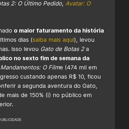
tas 2: O Último Pedido
,
Avatar: O
rnado
o maior faturamento da história
timos dias (
saiba mais aqui
), levou
as. Isso levou
Gato de Botas 2
a
blico no sexto fim de semana da
 Mandamentos: O Film
e (474 mil em
ngresso custando apenas R$ 10, ficou
conferir a segunda aventura do Gato,
e mais de 150% (!) no público em
rior.
PUBLICIDADE