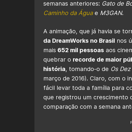
semanas anteriores:
Gato de Bo
Caminho da Água
e
M3GAN
.
A animação, que já havia se to
da DreamWorks no Brasil
nos úl
mais
652 mil pessoas
aos cinem
quebrar o
recorde de maior pú
história
, tomando-o de
Os Dez
março de 2016). Claro, com o i
fácil levar toda a família para 
que registrou um crescimento d
comparação com a semana ante