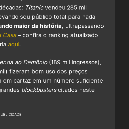
 décadas:
Titanic
vendeu 285 mil
evando seu público total para nada
undo maior da história
, ultrapassando
a Casa
– confira o ranking atualizado
ria
aqui
.
renda ao Demônio
(189 mil ingressos),
il) fizeram bom uso dos preços
m em cartaz em um número suficiente
 grandes
blockbusters
citados neste
PUBLICIDADE