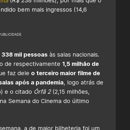
ita
(R$ 238 milhões), por mais que o
ndido bem mais ingressos (14,6
PUBLICIDADE
s
338 mil pessoas
às salas nacionais.
são de respectivamente
1,5 milhão de
que faz dele
o terceiro maior filme de
 salas após a pandemia
, logo atrás de
) e o citado
Órfã 2
(2,15 milhões,
 na Semana do Cinema do último
semana, a de maior bilheteria foi um