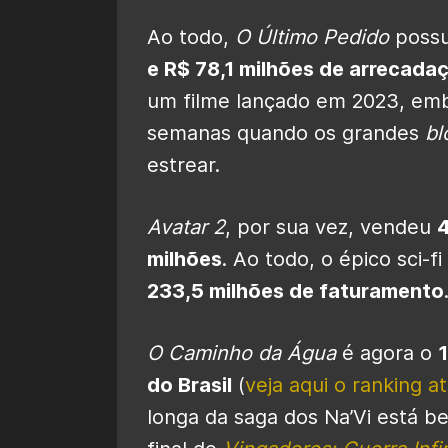
Ao todo,
O Último Pedido
poss
e R$ 78,1 milhões de arrecada
um filme lançado em 2023, emb
semanas quando os grandes
bl
estrear.
Avatar 2
, por sua vez, vendeu
4
milhões
. Ao todo, o épico sci-fi
233,5 milhões de faturamento
O Caminho da Água
é agora o
1
do Brasil
(
veja aqui o ranking a
longa da saga dos Na’Vi está be