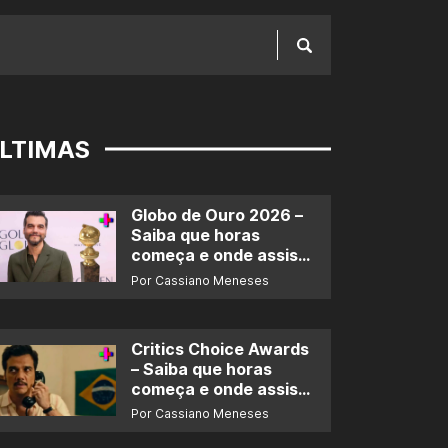
LTIMAS
Globo de Ouro 2026 –
Saiba que horas
começa e onde assistir
ao prêmio
Por Cassiano Meneses
Critics Choice Awards
– Saiba que horas
começa e onde assistir
ao prêmio
Por Cassiano Meneses