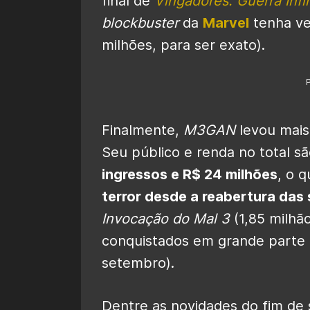
final de
Vingadores: Guerra Infin
blockbuster
da
Marvel
tenha ve
milhões, para ser exato).
Finalmente,
M3GAN
levou mai
Seu público e renda no total 
ingressos e R$ 24 milhões
, o 
terror desde a reabertura das
Invocação do Mal 3
(1,85 milhão
conquistados em grande parte
setembro).
Dentre as novidades do fim de 