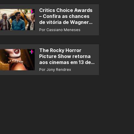
Critics Choice Awards
– Confira as chances
de vitória de Wagner
Moura e de ‘O Agente
Por Cassiano Meneses
Secreto’
The Rocky Horror
Picture Show retorna
aos cinemas em 13 de
novembro
Por Jony Rendrex