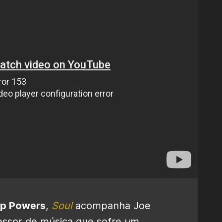
p Powers
,
Soul
acompanha Joe
essor de música que sofre um