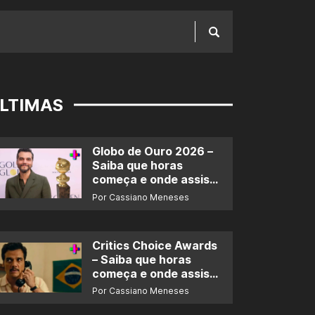
LTIMAS
Globo de Ouro 2026 –
Saiba que horas
começa e onde assistir
ao prêmio
Por Cassiano Meneses
Critics Choice Awards
– Saiba que horas
começa e onde assistir
ao prêmio
Por Cassiano Meneses