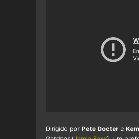
Dirigido por
Pete Docter
e
Kem
Gardner (
Jamie Foxx
), um prof