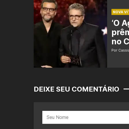
NOVA VI
‘O A
prêm
no C
Por Cass
DEIXE SEU COMENTÁRIO
Nome: