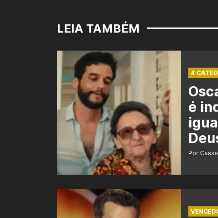
LEIA TAMBÉM
4 CATEG
Osca
é in
igua
Deu
Por Cass
VENCED