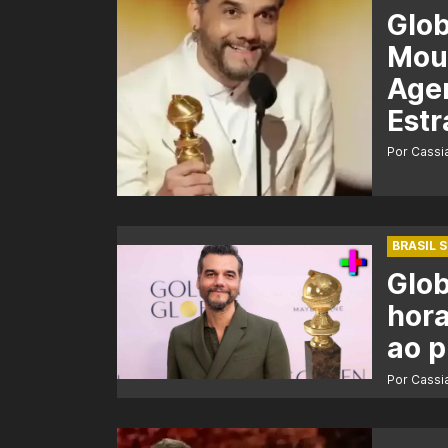
Glo
Mour
Agen
Estr
Por Cass
BRASIL 
Glob
hora
ao 
Por Cass