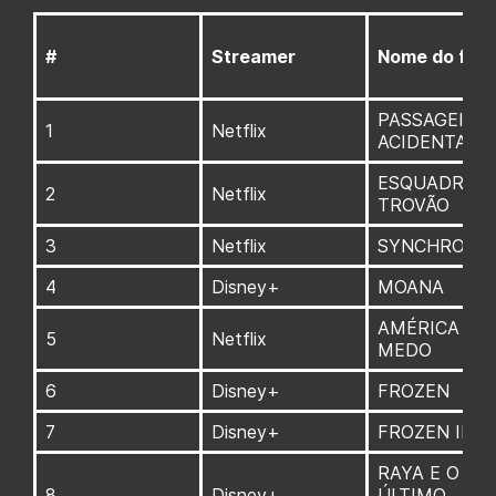
#
Streamer
Nome do film
PASSAGEIRO
1
Netflix
ACIDENTAL
ESQUADRÃO
2
Netflix
TROVÃO
3
Netflix
SYNCHRONIC
4
Disney+
MOANA
AMÉRICA DO
5
Netflix
MEDO
6
Disney+
FROZEN
7
Disney+
FROZEN II
RAYA E O
8
Disney+
ÚLTIMO