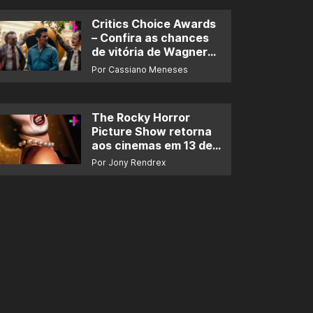
Critics Choice Awards
– Confira as chances
de vitória de Wagner
Moura e de ‘O Agente
Por Cassiano Meneses
Secreto’
The Rocky Horror
Picture Show retorna
aos cinemas em 13 de
novembro
Por Jony Rendrex