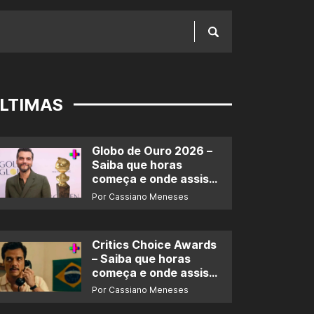
LTIMAS
Globo de Ouro 2026 –
Saiba que horas
começa e onde assistir
ao prêmio
Por Cassiano Meneses
Critics Choice Awards
– Saiba que horas
começa e onde assistir
ao prêmio
Por Cassiano Meneses