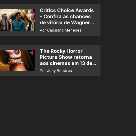
Critics Choice Awards
– Confira as chances
de vitória de Wagner
Moura e de ‘O Agente
Por Cassiano Meneses
Secreto’
The Rocky Horror
Picture Show retorna
aos cinemas em 13 de
novembro
Por Jony Rendrex