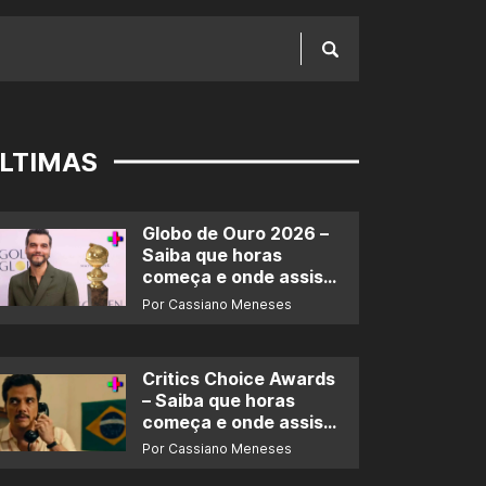
LTIMAS
Globo de Ouro 2026 –
Saiba que horas
começa e onde assistir
ao prêmio
Por Cassiano Meneses
Critics Choice Awards
– Saiba que horas
começa e onde assistir
ao prêmio
Por Cassiano Meneses