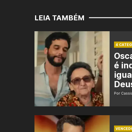
LEIA TAMBÉM
4 CATEG
Osca
é in
igua
Deu
Por Cass
VENCED