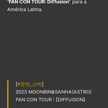
“
FAN CON TOUR: Diffusion
” para a
América Latina.
[
#문빈_산하
]
2023 MOONBIN&SANHA(ASTRO)
FAN CON TOUR : [DIFFUSION]