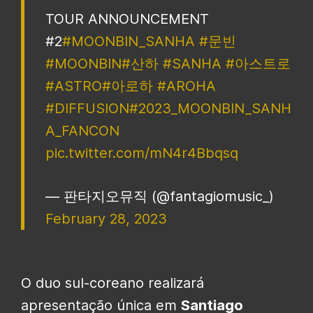
TOUR ANNOUNCEMENT
#2
#MOONBIN_SANHA
#문빈
#MOONBIN
#산하
#SANHA
#아스트로
#ASTRO
#아로하
#AROHA
#DIFFUSION
#2023_MOONBIN_SANH
A_FANCON
pic.twitter.com/mN4r4Bbqsq
— 판타지오뮤직 (@fantagiomusic_)
February 28, 2023
O duo sul-coreano realizará
apresentação única em
Santiago