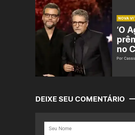
NOVA VI
‘O A
prêm
no C
Por Cass
DEIXE SEU COMENTÁRIO
Nome: