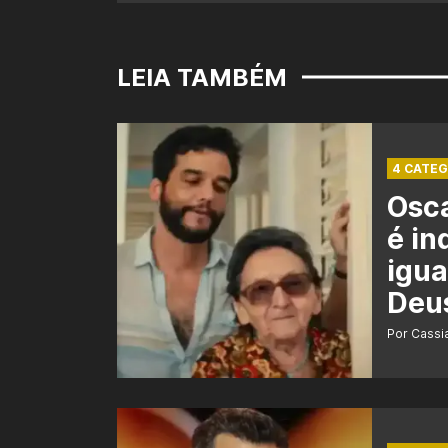
LEIA TAMBÉM
4 CATEG
Osca
é in
igua
Deu
Por Cass