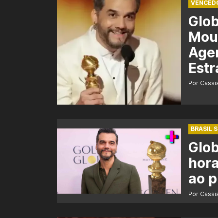
VENCED
Glo
Mour
Agen
Estr
Por Cass
BRASIL 
Glob
hora
ao 
Por Cass