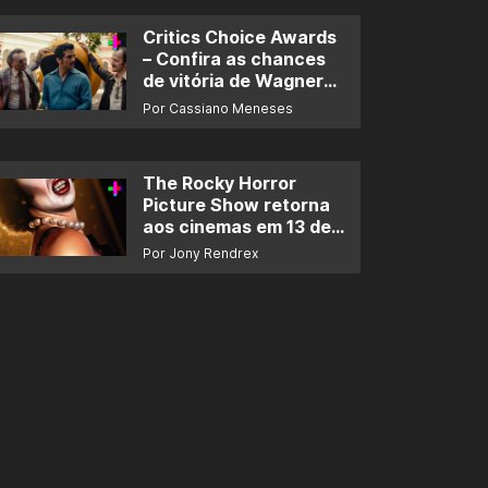
Critics Choice Awards
– Confira as chances
de vitória de Wagner
Moura e de ‘O Agente
Por Cassiano Meneses
Secreto’
The Rocky Horror
Picture Show retorna
aos cinemas em 13 de
novembro
Por Jony Rendrex