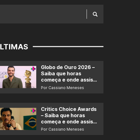
LTIMAS
Globo de Ouro 2026 –
Saiba que horas
começa e onde assistir
ao prêmio
Por Cassiano Meneses
Critics Choice Awards
– Saiba que horas
começa e onde assistir
ao prêmio
Por Cassiano Meneses