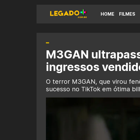
HOME
FILMES
M3GAN ultrapass
ingressos vendid
O terror M3GAN, que virou fenô
sucesso no TikTok em ótima bilh