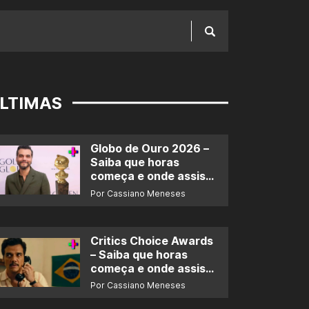
LTIMAS
Globo de Ouro 2026 –
Saiba que horas
começa e onde assistir
ao prêmio
Por Cassiano Meneses
Critics Choice Awards
– Saiba que horas
começa e onde assistir
ao prêmio
Por Cassiano Meneses