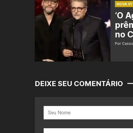
NOVA VI
‘O A
prêm
no C
Por Cass
DEIXE SEU COMENTÁRIO
Nome:
E-