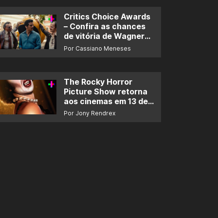
Critics Choice Awards
– Confira as chances
de vitória de Wagner
Moura e de ‘O Agente
Por Cassiano Meneses
Secreto’
The Rocky Horror
Picture Show retorna
aos cinemas em 13 de
novembro
Por Jony Rendrex