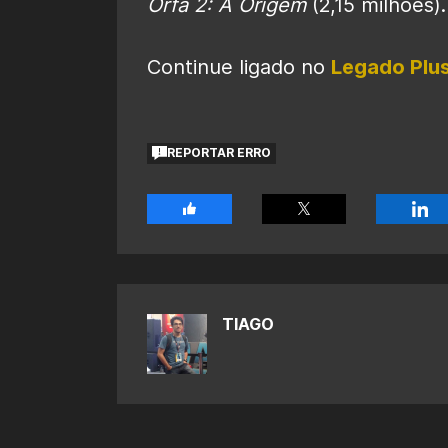
Órfã 2: A Origem
(2,15 milhões).
Continue ligado no
Legado Plu
REPORTAR ERRO
TIAGO