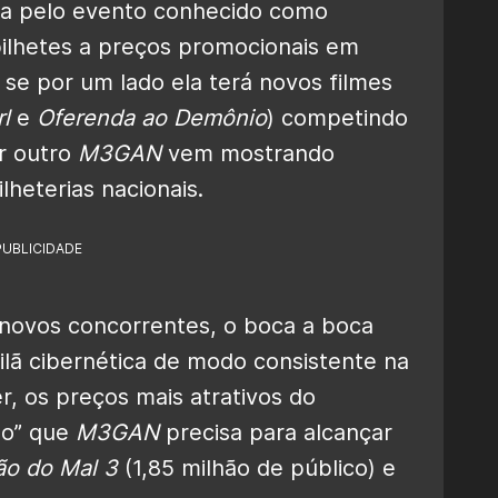
a pelo evento conhecido como
ilhetes a preços promocionais em
E, se por um lado ela terá novos filmes
l
e
Oferenda ao Demônio
) competindo
or outro
M3GAN
vem mostrando
lheterias nacionais.
PUBLICIDADE
 novos concorrentes, o boca a boca
ilã cibernética de modo consistente na
r, os preços mais atrativos do
ão” que
M3GAN
precisa para alcançar
ão do Mal 3
(1,85 milhão de público) e