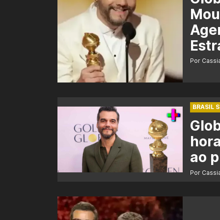
Mour
Agen
Estr
Por Cass
BRASIL 
Glob
hora
ao 
Por Cass