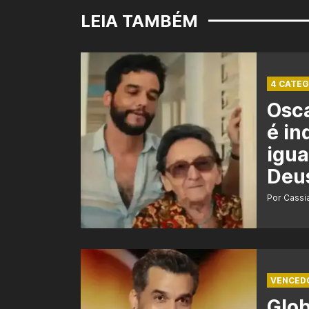
LEIA TAMBÉM
4 CATEG
Osca
é in
igua
Deu
Por Cass
VENCED
Glo