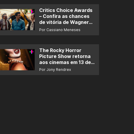
Critics Choice Awards
– Confira as chances
de vitória de Wagner
Moura e de ‘O Agente
Por Cassiano Meneses
Secreto’
The Rocky Horror
Picture Show retorna
aos cinemas em 13 de
novembro
Por Jony Rendrex