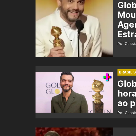
Glo
Mour
Agen
Estr
Por Cass
BRASIL 
Glob
hora
ao 
Por Cass