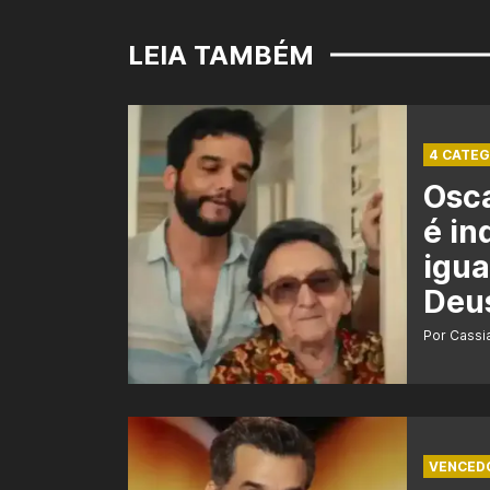
LEIA TAMBÉM
4 CATEG
Osca
é in
igua
Deu
Por Cass
VENCED