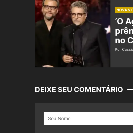
NOVA VI
‘O A
prêm
no C
Por Cass
DEIXE SEU COMENTÁRIO
Nome: