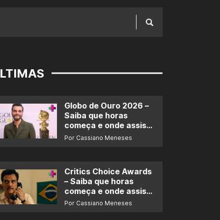
LTIMAS
Globo de Ouro 2026 –
Saiba que horas
começa e onde assistir
ao prêmio
Por Cassiano Meneses
Critics Choice Awards
– Saiba que horas
começa e onde assistir
ao prêmio
Por Cassiano Meneses