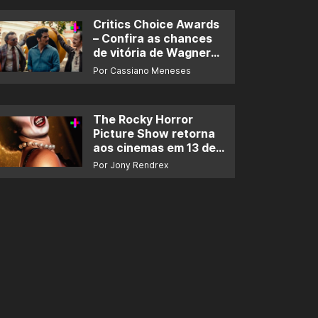
Critics Choice Awards
– Confira as chances
de vitória de Wagner
Moura e de ‘O Agente
Por Cassiano Meneses
Secreto’
The Rocky Horror
Picture Show retorna
aos cinemas em 13 de
novembro
Por Jony Rendrex