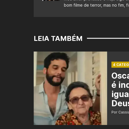
bom filme de terror, mas no fim,
LEIA TAMBÉM
4 CATEG
Osca
é in
igua
Deu
Por Cass