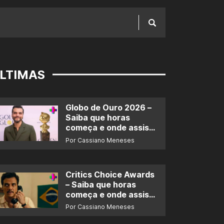
LTIMAS
Globo de Ouro 2026 –
Saiba que horas
começa e onde assistir
ao prêmio
Por Cassiano Meneses
Critics Choice Awards
– Saiba que horas
começa e onde assistir
ao prêmio
Por Cassiano Meneses