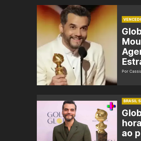
VENCED
Glo
Mour
Agen
Estr
Por Cass
BRASIL 
Glob
hora
ao 