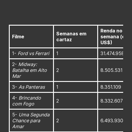
Renda no fim
Semanas em
Filme
semana (em
cartaz
US$)
1-
Ford vs Ferrari
1
31.474.958
2-
Midway:
Batalha em Alto
2
8.505.531
Mar
3-
As Panteras
1
8.351.109
4-
Brincando
2
8.332.607
com Fogo
5-
Uma Segunda
Chance para
2
6.493.930
Amar