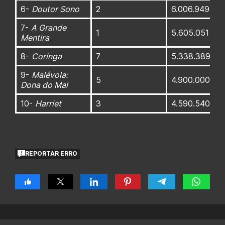
6-
Doutor Sono
2
6.006.949
7-
A Grande
1
5.605.051
Mentira
8-
Coringa
7
5.338.389
9-
Malévola:
5
4.900.000
Dona do Mal
10-
Harriet
3
4.590.540
REPORTAR ERRO