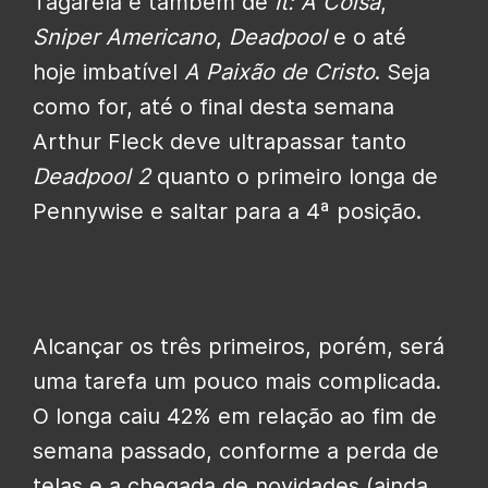
Tagarela e também de
It: A Coisa
,
Sniper Americano
,
Deadpool
e o até
hoje imbatível
A Paixão de Cristo
. Seja
como for, até o final desta semana
Arthur Fleck deve ultrapassar tanto
Deadpool 2
quanto o primeiro longa de
Pennywise e saltar para a 4ª posição.
Alcançar os três primeiros, porém, será
uma tarefa um pouco mais complicada.
O longa caiu 42% em relação ao fim de
semana passado, conforme a perda de
telas e a chegada de novidades (ainda