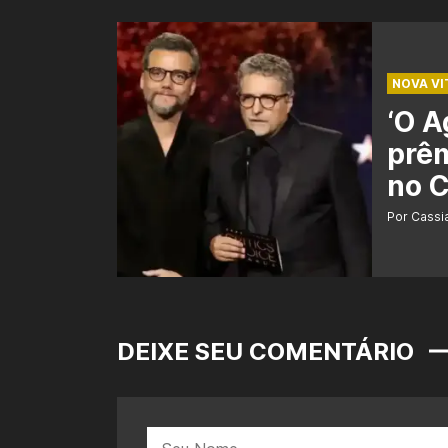
NOVA VI
‘O A
prêm
no C
Por Cass
DEIXE SEU COMENTÁRIO
Nome: