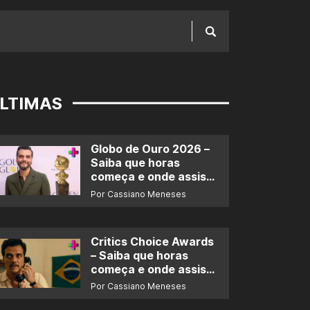
LTIMAS
Globo de Ouro 2026 –
Saiba que horas
começa e onde assistir
ao prêmio
Por Cassiano Meneses
Critics Choice Awards
– Saiba que horas
começa e onde assistir
ao prêmio
Por Cassiano Meneses