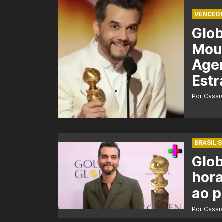
VENCED
Glo
Mour
Agen
Estr
Por Cass
BRASIL 
Glob
hora
ao 
Por Cass