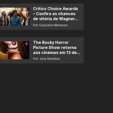
Critics Choice Awards
– Confira as chances
de vitória de Wagner
Moura e de ‘O Agente
Por Cassiano Meneses
Secreto’
The Rocky Horror
Picture Show retorna
aos cinemas em 13 de
novembro
Por Jony Rendrex