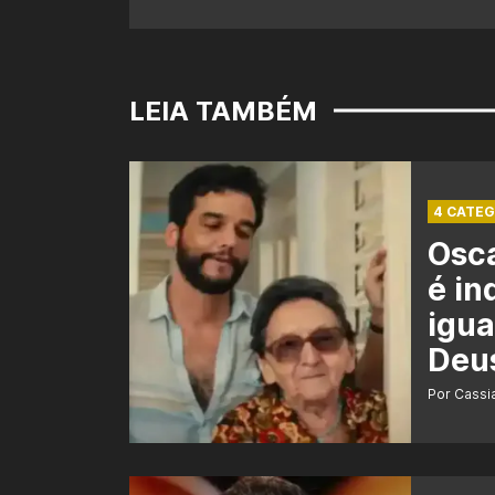
LEIA TAMBÉM
4 CATEG
Osca
é in
igua
Deu
Por Cass