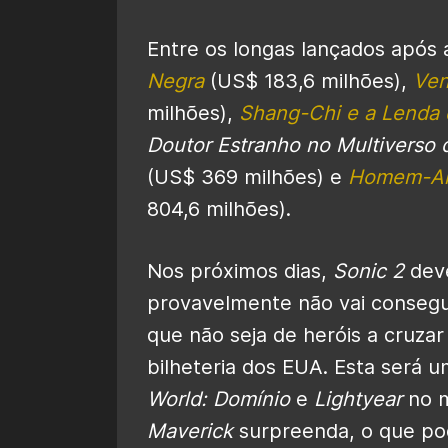
Entre os longas lançados após 
Negra
(US$ 183,6 milhões),
Ven
milhões),
Shang-Chi e a Lenda 
Doutor Estranho no Multiverso 
(US$ 369 milhões) e
Homem-Ara
804,6 milhões).
Nos próximos dias,
Sonic 2
deve
provavelmente não vai consegui
que não seja de heróis a cruzar
bilheteria dos EUA. Esta será 
World: Domínio
e
Lightyear
no m
Maverick
surpreenda, o que pod