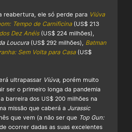
a reabertura, ele só perde para
Viúva
om: Tempo de Carnificina
(US$ 213
dos Dez Anéis
(US$ 224 milhões),
da Loucura
(US$ 292 milhões),
Batman
nha: Sem Volta para Casa
(US$
rá ultrapassar
Viúva
, porém muito
r ser o primeiro longa da pandemia
 a barreira dos US$ 200 milhões na
uma missão que caberá a
Jurassic
ês que vem (a não ser que
Top Gun:
e ocorrer dadas as suas excelentes