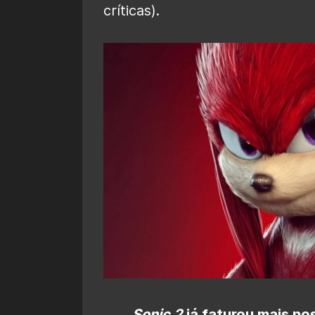
críticas).
Sonic 2
já faturou mais n