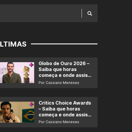
LTIMAS
Globo de Ouro 2026 –
Saiba que horas
começa e onde assistir
ao prêmio
Por Cassiano Meneses
Critics Choice Awards
– Saiba que horas
começa e onde assistir
ao prêmio
Por Cassiano Meneses