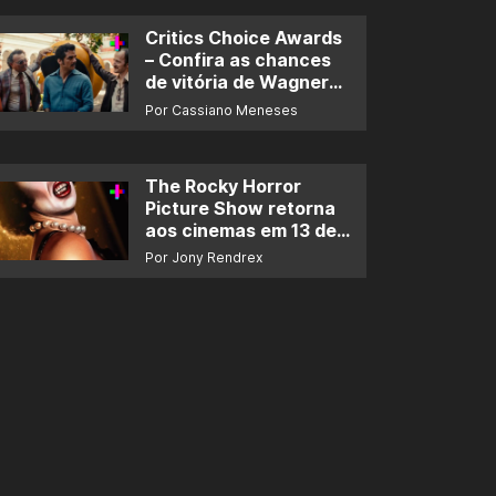
Critics Choice Awards
– Confira as chances
de vitória de Wagner
Moura e de ‘O Agente
Por Cassiano Meneses
Secreto’
The Rocky Horror
Picture Show retorna
aos cinemas em 13 de
novembro
Por Jony Rendrex