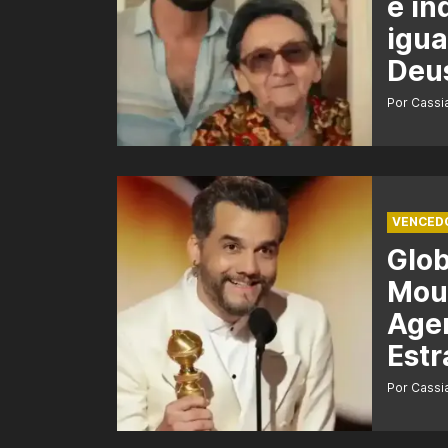
é in
igua
Deu
Por Cass
VENCED
Glo
Mour
Agen
Estr
Por Cass