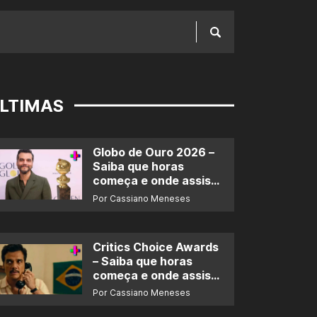
LTIMAS
Globo de Ouro 2026 –
Saiba que horas
começa e onde assistir
ao prêmio
Por Cassiano Meneses
Critics Choice Awards
– Saiba que horas
começa e onde assistir
ao prêmio
Por Cassiano Meneses