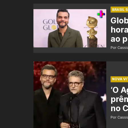
BRASIL 
Glob
hora
ao 
Por Cass
NOVA VI
‘O A
prêm
no C
Por Cass