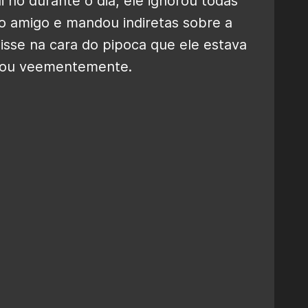
i no durante o dia, ele ignorou todas
o amigo e mandou indiretas sobre a
isse na cara do pipoca que ele estava
egou veementemente.