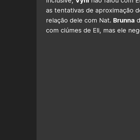
Inclusive,
Vyni
não falou com El
as tentativas de aproximação d
relação dele com Nat.
Brunna
d
com ciúmes de Eli, mas ele n