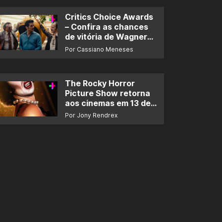
Critics Choice Awards
– Confira as chances
de vitória de Wagner
Moura e de ‘O Agente
Por Cassiano Meneses
Secreto’
The Rocky Horror
Picture Show retorna
aos cinemas em 13 de
novembro
Por Jony Rendrex