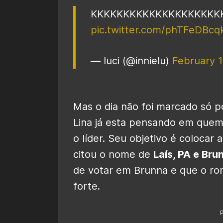
KKKKKKKKKKKKKKKKKKKK
pic.twitter.com/phTFeDBcq
— luci (@innielu)
February 1
Mas o dia não foi marcado só p
Lina já esta pensando em quem
o líder. Seu objetivo é coloca
citou o nome de
Laís, PA e Bru
de votar em Brunna e que o ro
forte.