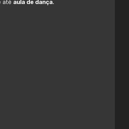
e até
aula de dança
.