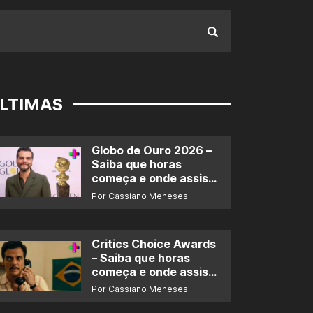
LTIMAS
Globo de Ouro 2026 –
Saiba que horas
começa e onde assistir
ao prêmio
Por Cassiano Meneses
Critics Choice Awards
– Saiba que horas
começa e onde assistir
ao prêmio
Por Cassiano Meneses