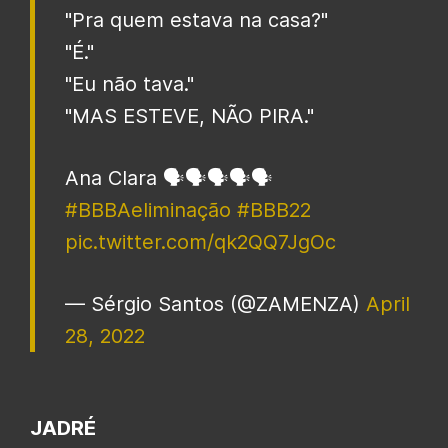
"Pra quem estava na casa?"
"É."
"Eu não tava."
"MAS ESTEVE, NÃO PIRA."
Ana Clara 🗣️🗣️🗣️🗣️🗣️
#BBBAeliminação
#BBB22
pic.twitter.com/qk2QQ7JgOc
— Sérgio Santos (@ZAMENZA)
April
28, 2022
JADRÉ