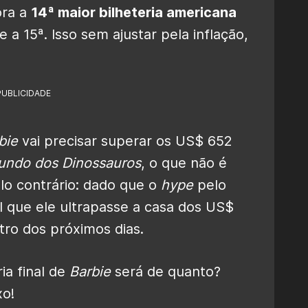
ora a
14ª maior bilheteria americana
a 15ª. Isso sem ajustar pela inflação,
PUBLICIDADE
bie
vai precisar superar os US$ 652
Mundo dos Dinossauros
, o que não é
lo contrário: dado que o
hype
pelo
l que ele ultrapasse a casa dos US$
tro dos próximos dias.
ia final de
Barbie
será de quanto?
xo!