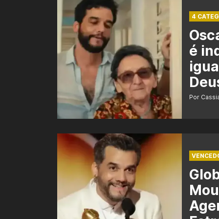
4 CATEG
Osca
é in
igua
Deu
Por Cass
VENCED
Glo
Mour
Agen