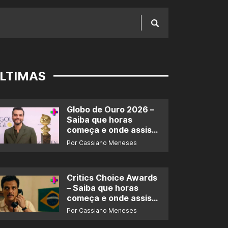
LTIMAS
Globo de Ouro 2026 –
Saiba que horas
começa e onde assistir
ao prêmio
Por Cassiano Meneses
Critics Choice Awards
– Saiba que horas
começa e onde assistir
ao prêmio
Por Cassiano Meneses