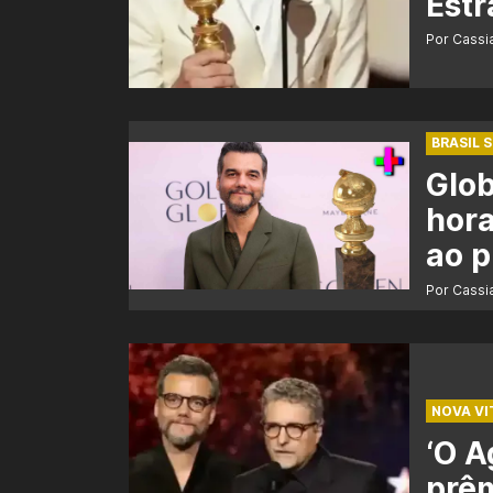
Estr
Por Cass
BRASIL 
Glob
hora
ao 
Por Cass
NOVA VI
‘O A
prêm