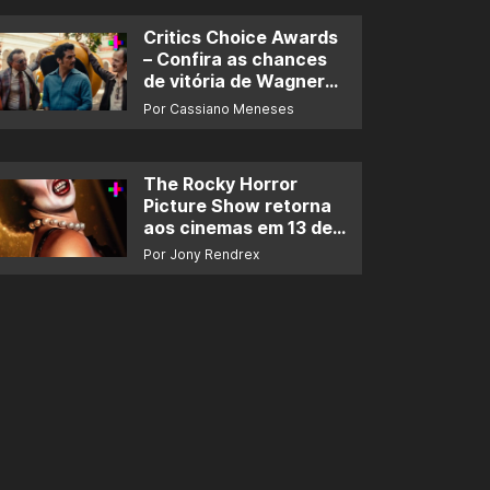
Critics Choice Awards
– Confira as chances
de vitória de Wagner
Moura e de ‘O Agente
Por Cassiano Meneses
Secreto’
The Rocky Horror
Picture Show retorna
aos cinemas em 13 de
novembro
Por Jony Rendrex