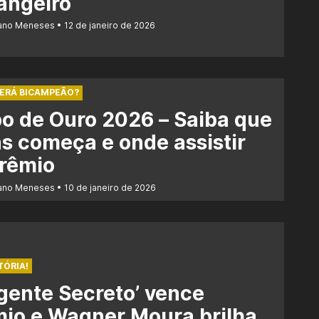
angeiro
iano Meneses
12 de janeiro de 2026
SERÁ BICAMPEÃO?
o de Ouro 2026 – Saiba que
s começa e onde assistir
prêmio
iano Meneses
10 de janeiro de 2026
TÓRIA!
gente Secreto’ vence
io e Wagner Moura brilha