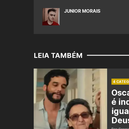
JUNIOR MORAIS
LEIA TAMBÉM
4 CATEG
Osca
é in
igua
Deu