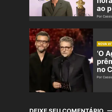
hora
ao 
Por Cass
NOVA VI
‘O A
prêm
no C
Por Cass
DEIXE SEU COMENTÁRIO