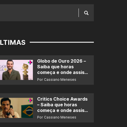
LTIMAS
Globo de Ouro 2026 –
Saiba que horas
começa e onde assistir
ao prêmio
Por Cassiano Meneses
Critics Choice Awards
– Saiba que horas
começa e onde assistir
ao prêmio
Por Cassiano Meneses