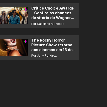
Critics Choice Awards
– Confira as chances
de vitória de Wagner
Moura e de ‘O Agente
Por Cassiano Meneses
Secreto’
The Rocky Horror
Picture Show retorna
aos cinemas em 13 de
novembro
Por Jony Rendrex