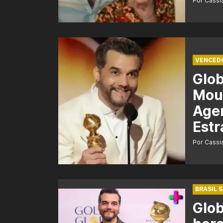
Por Cass
VENCED
Glo
Mour
Agen
Estr
Por Cass
BRASIL 
Glob