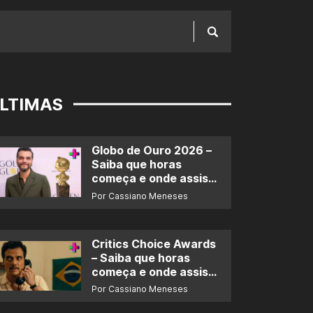
LTIMAS
Globo de Ouro 2026 –
Saiba que horas
começa e onde assistir
ao prêmio
Por Cassiano Meneses
Critics Choice Awards
– Saiba que horas
começa e onde assistir
ao prêmio
Por Cassiano Meneses