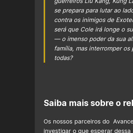
guerreiros Liu Kang, Kung 
se prepara para lutar ao la
contra os inimigos de Exote
será que Cole irá longe o s
— o imenso poder da sua al
família, mas interromper os
todas?
Saiba mais sobre o r
Os nossos parceiros do Avanc
investigar o que esperar dessa