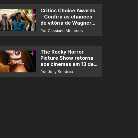
Critics Choice Awards
– Confira as chances
de vitória de Wagner
Moura e de ‘O Agente
Por Cassiano Meneses
Secreto’
The Rocky Horror
Picture Show retorna
aos cinemas em 13 de
novembro
Por Jony Rendrex