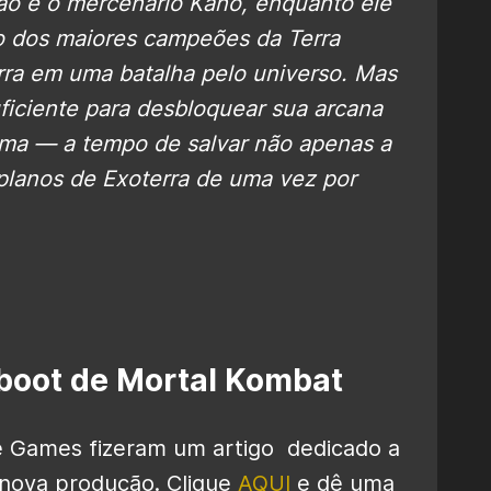
Lao e o mercenário Kano, enquanto ele
do dos maiores campeões da Terra
rra em uma batalha pelo universo. Mas
uficiente para desbloquear sua arcana
ma — a tempo de salvar não apenas a
 planos de Exoterra de uma vez por
eboot de Mortal Kombat
e Games fizeram um artigo dedicado a
 nova produção. Clique
AQUI
e dê uma