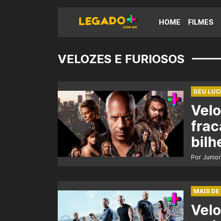
HOME
FILMES
VELOZES E FURIOSOS
DEU LUC
Velo
frac
bilh
Por Junio
MAIS DE
Velo