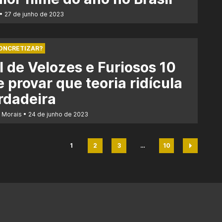
27 de junho de 2023
CONCRETIZAR?
l de Velozes e Furiosos 10
 provar que teoria ridícula
rdadeira
r Morais
24 de junho de 2023
1
2
3
…
10
Página
Página
Página
Página