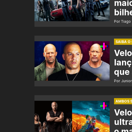
maio
bilh
Por Tiago
SAIBA O
Velo
lanç
que
Por Junio
AMBOS S
Velo
ultr
o ma