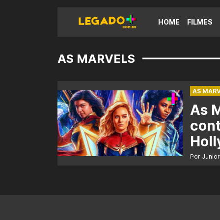
HOME
FILMES
AS MARVELS
AS MARV
As M
cont
Hol
Por Junio