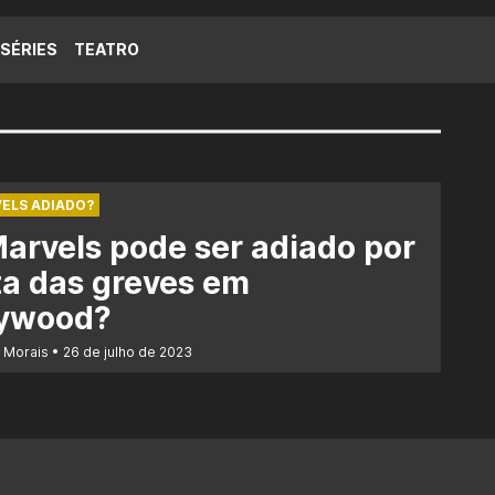
SÉRIES
TEATRO
ELS ADIADO?
arvels pode ser adiado por
a das greves em
lywood?
r Morais
26 de julho de 2023