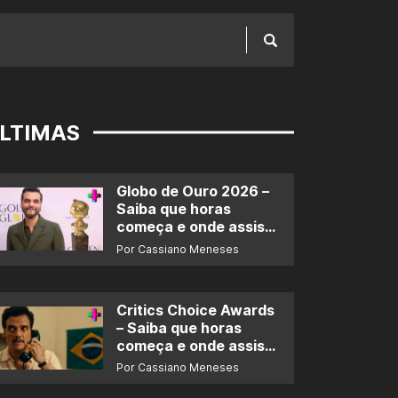
LTIMAS
Globo de Ouro 2026 –
Saiba que horas
começa e onde assistir
ao prêmio
Por Cassiano Meneses
Critics Choice Awards
– Saiba que horas
começa e onde assistir
ao prêmio
Por Cassiano Meneses