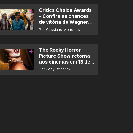
Critics Choice Awards
– Confira as chances
de vitória de Wagner
Moura e de ‘O Agente
Por Cassiano Meneses
Secreto’
The Rocky Horror
Picture Show retorna
aos cinemas em 13 de
novembro
Por Jony Rendrex