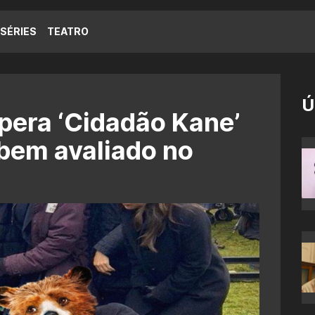
SÉRIES
TEATRO
Ú
upera ‘Cidadão Kane’
bem avaliado no