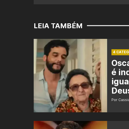
LEIA TAMBÉM
4 CATEG
Osca
é in
igua
Deu
Por Cass