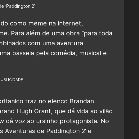
e ‘Paddington 2’
ado como meme na internet,
me. Para além de uma obra “para toda
​combinados com uma aventura
rama passeia pela comédia, musical e
PUBLICIDADE
 britanico traz no elenco Brandan
erano Hugh Grant, que dá vida ao vilão
 dá voz ao ursinho protagonista. No
‘As Aventuras de Paddington 2’ e