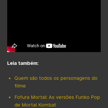
Leia também:
Quem são todos os personagens do
filme
Fofura Mortal: As versões Funko Pop
de Mortal Kombat