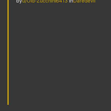
by
u/Old-Zucchini6413
in
Daredevil