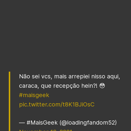
Não sei vcs, mais arrepiei nisso aqui,
caraca, que recepção hein?! 😳
#maisgeek
pic.twitter.com/t8K1BJiOsC
— #MaisGeek (@loadingfandom52)