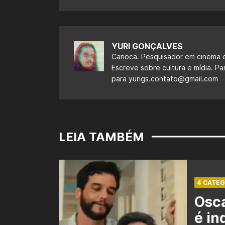
YURI GONÇALVES
Carioca. Pesquisador em cinema e
Escreve sobre cultura e mídia. Pa
para
yurigs.contato@gmail.com
LEIA TAMBÉM
4 CATEG
Osca
é in