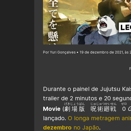
Por Yuri Gonçalves • 19 de dezembro de 2021, às 
Durante o painel de Jujutsu K
trailer de 2 minutos e 20 segu
げき
じょう
ばん
じゅじゅつかいせん
ゼロ
Movie
(
劇
場
版
呪術廻戦
0
G
lançado.
O longa metragem an
dezembro
no Japão
.