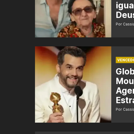
igua
Deu
Por Cass
VENCED
Glo
Mour
Agen
Estr
Por Cass