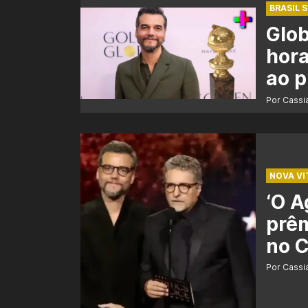
BRASIL 
Glob
hora
ao 
Por Cass
NOVA VI
‘O A
prêm
no C
Por Cass