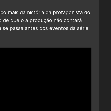
co mais da história da protagonista do
o de que o a produção não contará
ria se passa antes dos eventos da série