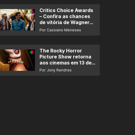
Critics Choice Awards
– Confira as chances
de vitória de Wagner
Moura e de ‘O Agente
Por Cassiano Meneses
Secreto’
The Rocky Horror
Picture Show retorna
aos cinemas em 13 de
novembro
Por Jony Rendrex