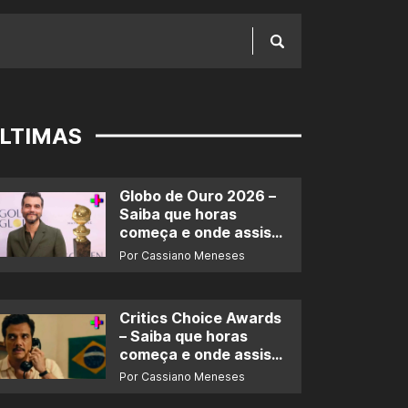
LTIMAS
Globo de Ouro 2026 –
Saiba que horas
começa e onde assistir
ao prêmio
Por Cassiano Meneses
Critics Choice Awards
– Saiba que horas
começa e onde assistir
ao prêmio
Por Cassiano Meneses