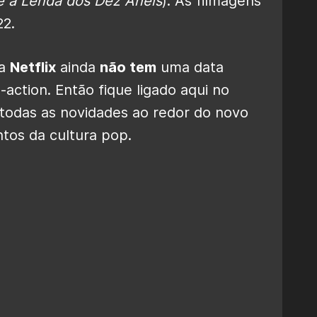
e a Lenda dos Dez Anéis
). As filmagens
2.
 a
Netflix
ainda
não tem
uma data
e-action. Então fique ligado aqui no
odas as novidades ao redor do novo
tos da cultura pop.