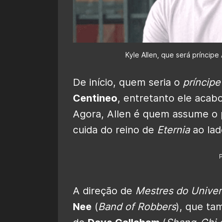
Kyle Allen, que será príncip
De início, quem seria o
príncip
Centineo
, entretanto ele aca
Agora, Allen é quem assume o 
cuida do reino de
Eternia
ao lad
A direção de
Mestres do Unive
Nee
(
Band of Robbers
), que ta