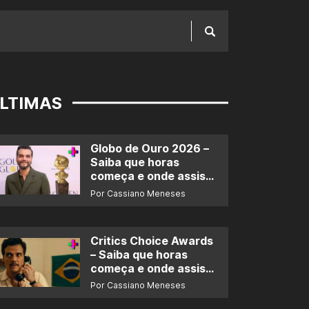
LTIMAS
Globo de Ouro 2026 –
Saiba que horas
começa e onde assistir
ao prêmio
Por Cassiano Meneses
Critics Choice Awards
– Saiba que horas
começa e onde assistir
ao prêmio
Por Cassiano Meneses