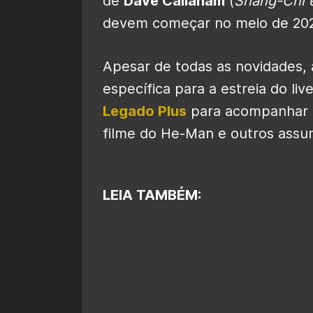
de
Dave Callaham
(
Shang-Chi 
devem começar no meio de 202
Apesar de todas as novidades,
específica para a estreia do liv
Legado Plus
para acompanhar t
filme do He-Man e outros assun
LEIA TAMBÉM: