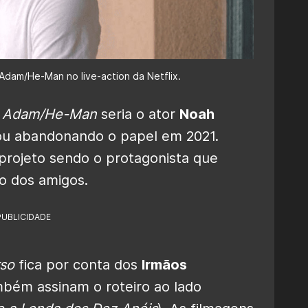
e Adam/He-Man no live-action da Netflix.
e Adam/He-Man
seria o ator
Noah
bou abandonando o papel em 2021.
projeto sendo o protagonista que
o dos amigos.
PUBLICIDADE
rso
fica por conta dos
Irmãos
mbém assinam o roteiro ao lado