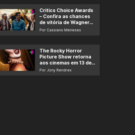
Critics Choice Awards
– Confira as chances
de vitória de Wagner
Moura e de ‘O Agente
Por Cassiano Meneses
Secreto’
The Rocky Horror
Picture Show retorna
aos cinemas em 13 de
novembro
Por Jony Rendrex