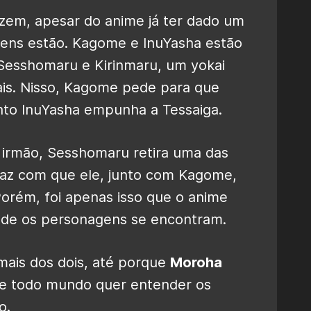
azem, apesar do anime já ter dado um
ens estão. Kagome e InuYasha estão
esshomaru e Kirinmaru, um yokai
is. Nisso, Kagome pede para que
nto InuYasha empunha a Tessaiga.
 irmão, Sesshomaru retira uma das
faz com que ele, junto com Kagome,
Porém, foi apenas isso que o anime
nde os personagens se encontram.
mais dos dois, até porque
Moroha
 e todo mundo quer entender os
o.