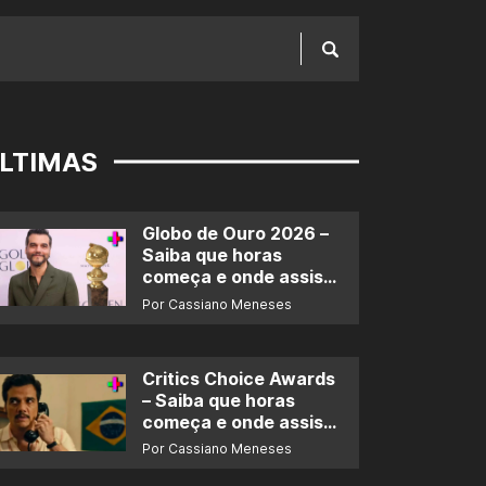
LTIMAS
Globo de Ouro 2026 –
Saiba que horas
começa e onde assistir
ao prêmio
Por Cassiano Meneses
Critics Choice Awards
– Saiba que horas
começa e onde assistir
ao prêmio
Por Cassiano Meneses