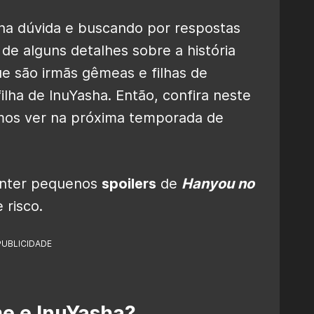
 na dúvida e buscando por respostas
de alguns detalhes sobre a história
ue são irmãs gêmeas e filhas de
filha de InuYasha. Então, confira neste
amos ver na próxima temporada de
conter pequenos
spoilers
de
Hanyou no
 risco.
PUBLICIDADE
e e InuYasha?