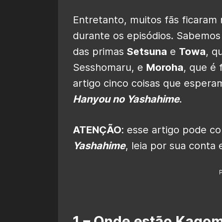
Entretanto, muitos fãs ficaram
durante os episódios. Sabemos 
das primas
Setsuna
e
Towa
, q
Sesshomaru, e
Moroha
, que é 
artigo cinco coisas que esper
Hanyou no Yashahime
.
ATENÇÃO
: esse artigo pode 
Yashahime
, leia por sua conta e
1 – Onde estão Kagom