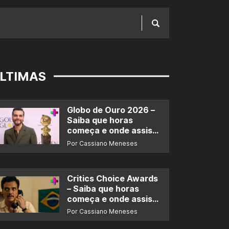
LTIMAS
Globo de Ouro 2026 –
Saiba que horas
começa e onde assistir
ao prêmio
Por Cassiano Meneses
Critics Choice Awards
– Saiba que horas
começa e onde assistir
ao prêmio
Por Cassiano Meneses