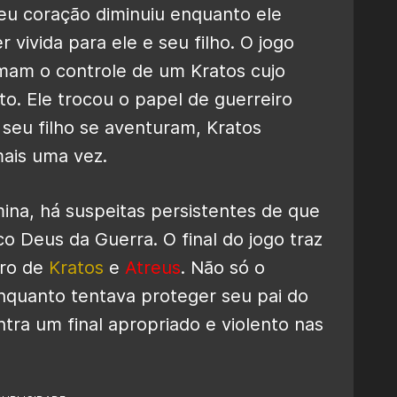
eu coração diminuiu enquanto ele
r vivida para ele e seu filho. O jogo
mam o controle de um Kratos cujo
o. Ele trocou o papel de guerreiro
 seu filho se aventuram, Kratos
ais uma vez.
ina, há suspeitas persistentes de que
ico Deus da Guerra.
O final do jogo traz
uro de
Kratos
e
Atreus
. Não só o
quanto tentava proteger seu pai do
ontra um
final apropriado e violento
nas