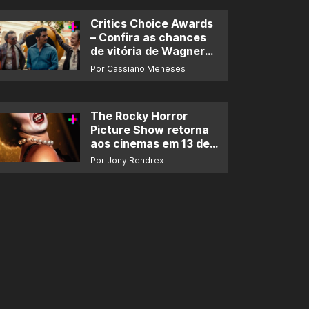
Critics Choice Awards
– Confira as chances
de vitória de Wagner
Moura e de ‘O Agente
Por Cassiano Meneses
Secreto’
The Rocky Horror
Picture Show retorna
aos cinemas em 13 de
novembro
Por Jony Rendrex