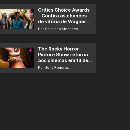
Critics Choice Awards
– Confira as chances
de vitória de Wagner
Moura e de ‘O Agente
Por Cassiano Meneses
Secreto’
The Rocky Horror
Picture Show retorna
aos cinemas em 13 de
novembro
Por Jony Rendrex