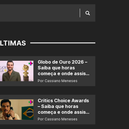
LTIMAS
Globo de Ouro 2026 –
Saiba que horas
começa e onde assistir
ao prêmio
Por Cassiano Meneses
Critics Choice Awards
– Saiba que horas
começa e onde assistir
ao prêmio
Por Cassiano Meneses