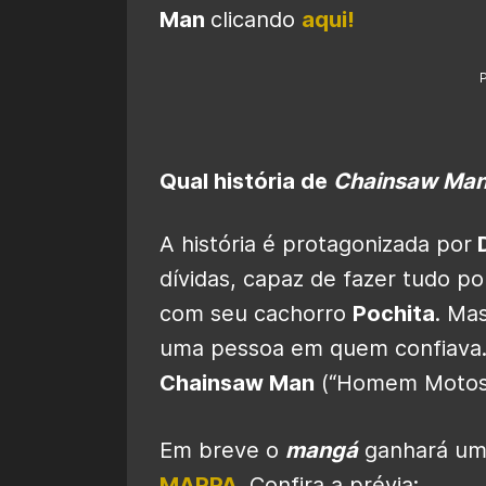
Man
clicando
aqui!
Qual história de
Chainsaw Ma
A história é protagonizada por
D
dívidas, capaz de fazer tudo p
com seu cachorro
Pochita
. Ma
uma pessoa em quem confiava. 
Chainsaw Man
(“Homem Motoss
Em breve o
mangá
ganhará um 
MAPPA
. Confira a prévia: