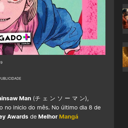
59
PUBLICIDADE
ainsaw Man
(チ ェ ン ソ ー マ ン),
no inicio do mês. No último dia 8 de
ey Awards
de
Melhor
Mangá