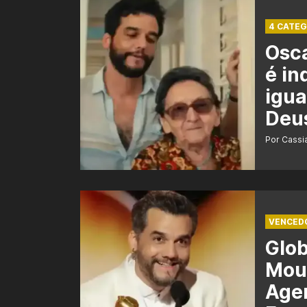
4 CATEG
Osca
é in
igua
Deu
Por Cass
VENCED
Glo
Mour
Agen