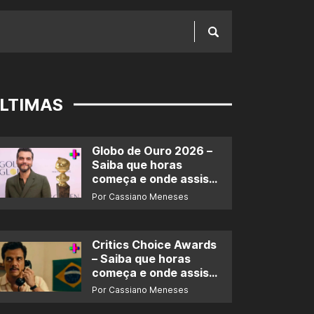
LTIMAS
Globo de Ouro 2026 –
Saiba que horas
começa e onde assistir
ao prêmio
Por Cassiano Meneses
Critics Choice Awards
– Saiba que horas
começa e onde assistir
ao prêmio
Por Cassiano Meneses