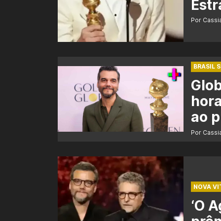
Estr
Por Cass
BRASIL 
Glob
hora
ao 
Por Cass
NOVA VI
‘O A