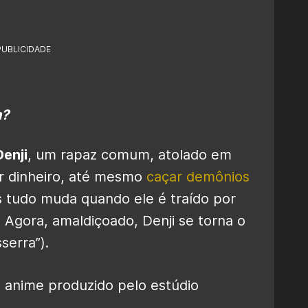
PUBLICIDADE
n?
enji
, um rapaz comum, atolado em
or dinheiro, até mesmo
caçar demônios
s tudo muda quando ele é traído por
Agora, amaldiçoado, Denji se torna o
erra”).
anime produzido pelo estúdio