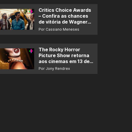
Critics Choice Awards
– Confira as chances
de vitória de Wagner
Moura e de ‘O Agente
Por Cassiano Meneses
Secreto’
The Rocky Horror
Picture Show retorna
aos cinemas em 13 de
novembro
Por Jony Rendrex