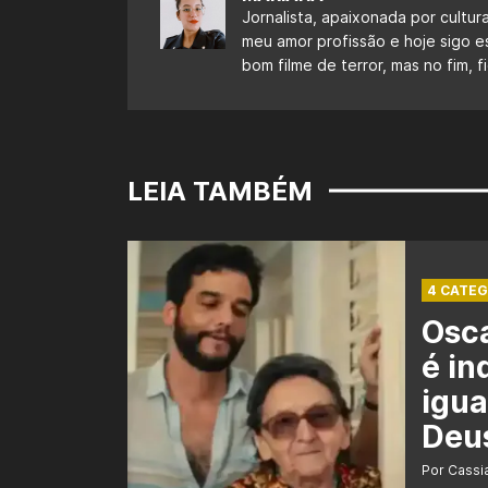
Jornalista, apaixonada por cultur
meu amor profissão e hoje sigo 
bom filme de terror, mas no fim,
LEIA TAMBÉM
4 CATEG
Osca
é in
igua
Deu
Por Cass