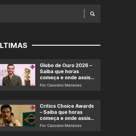
LTIMAS
Globo de Ouro 2026 –
Saiba que horas
começa e onde assistir
ao prêmio
Por Cassiano Meneses
Critics Choice Awards
– Saiba que horas
começa e onde assistir
ao prêmio
Por Cassiano Meneses