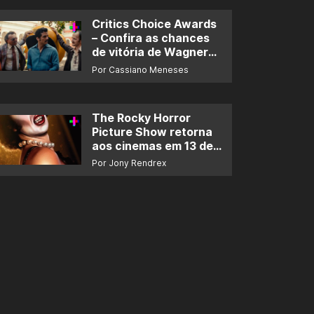
Critics Choice Awards
– Confira as chances
de vitória de Wagner
Moura e de ‘O Agente
Por Cassiano Meneses
Secreto’
The Rocky Horror
Picture Show retorna
aos cinemas em 13 de
novembro
Por Jony Rendrex