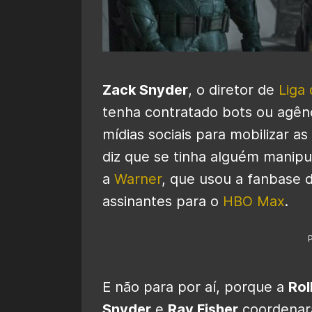
Zack Snyder
, o diretor de
Liga 
tenha contratado bots ou agê
mídias sociais para mobilizar as
diz que se tinha alguém manipul
a
Warner
, que usou a fanbase 
assinantes para o
HBO Max
.
E não para por aí, porque a
Rol
Snyder
e
Ray Fisher
coordenar