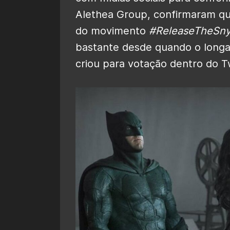
Alethea Group, confirmaram que
do movimento
#ReleaseTheSny
bastante desde quando o long
criou para votação dentro do Tw