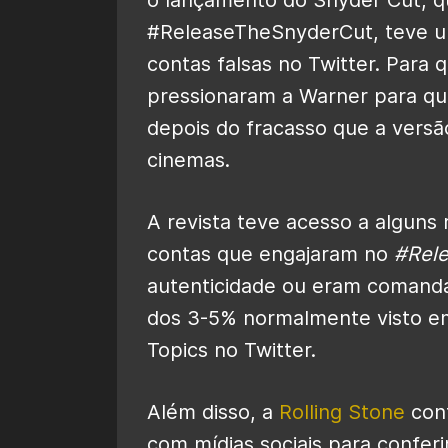
#ReleaseTheSnyderCut, teve um
contas falsas no Twitter. Para 
pressionaram a Warner para que
depois do fracasso que a vers
cinemas.
A revista teve acesso a alguns
contas que engajaram no
#Rel
autenticidade ou eram comand
dos 3-5% normalmente visto e
Topics no Twitter.
Além disso, a
Rolling Stone
cont
com mídias sociais para conferi