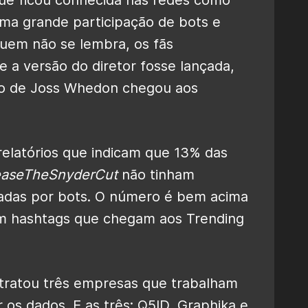
a grande participação de bots e
quem não se lembra, os fãs
 a versão do diretor fosse lançada,
ão de Joss Whedon chegou aos
 relatórios que indicam que 13% das
easeTheSnyderCut
não tinham
adas por bots. O número é bem acima
m hashtags que chegam aos Trending
ratou três empresas que trabalham
r os dados. E as três: Q5ID, Graphika e