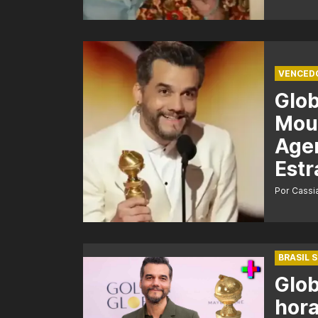
VENCED
Glo
Mour
Agen
Estr
Por Cass
BRASIL 
Glob
hora