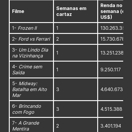
Renda no fim
Semanas em
Filme
semana (em
cartaz
US$)
1-
Frozen II
1
130.263.358
2-
Ford vs Ferrari
2
15.730.678
3-
Um Lindo Dia
1
13.251.238
na Vizinhança
4-
Crime sem
1
9.250.117
Saída
5-
Midway:
Batalha em Alto
3
4.640.673
Mar
6-
Brincando
3
4.515.388
com Fogo
7-
A Grande
2
3.401.194
Mentira