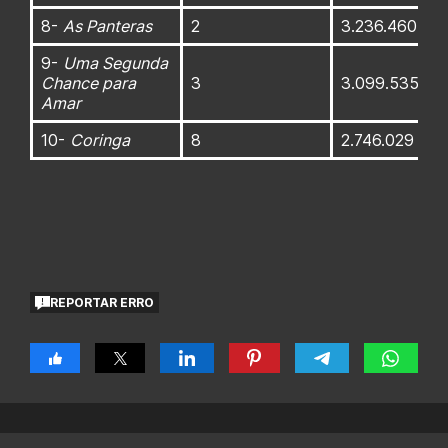
8-
As Panteras
2
3.236.460
9-
Uma Segunda
Chance para
3
3.099.535
Amar
10-
Coringa
8
2.746.029
REPORTAR ERRO