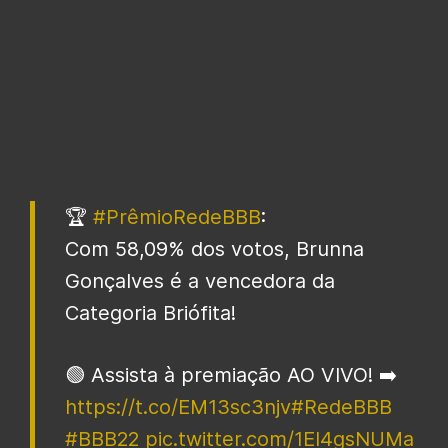
🏆
#PrêmioRedeBBB
:
Com 58,09% dos votos, Brunna
Gonçalves é a vencedora da
Categoria Briófita!
🟢 Assista à premiação AO VIVO! ➡️
https://t.co/EM13sc3njv
#RedeBBB
#BBB22
pic.twitter.com/1EI4gsNUMa