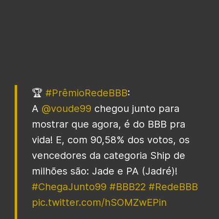
🏆
#PrêmioRedeBBB
:
A
@voude99
chegou junto para
mostrar que agora, é do BBB pra
vida! E, com 90,58% dos votos, os
vencedores da categoria Ship de
milhões são: Jade e PA (Jadré)!
#ChegaJunto99
#BBB22
#RedeBBB
pic.twitter.com/hSOMZwEPin