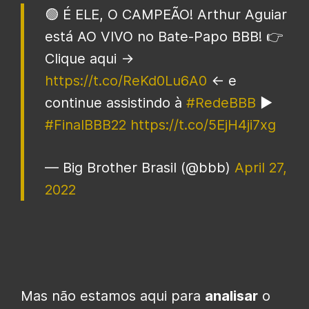
🟢 É ELE, O CAMPEÃO! Arthur Aguiar
está AO VIVO no Bate-Papo BBB! 👉
Clique aqui →
https://t.co/ReKd0Lu6A0
← e
continue assistindo à
#RedeBBB
▶️
#FinalBBB22
https://t.co/5EjH4ji7xg
— Big Brother Brasil (@bbb)
April 27,
2022
Mas não estamos aqui para
analisar
o