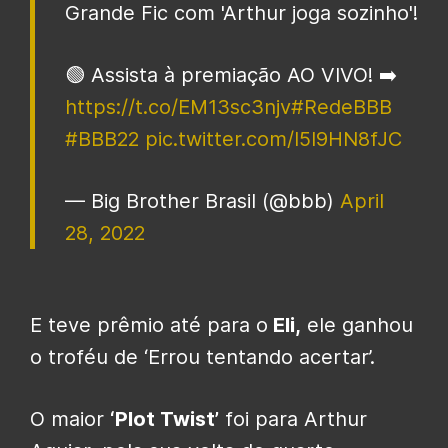
Grande Fic com 'Arthur joga sozinho'!
🟢 Assista à premiação AO VIVO! ➡️
https://t.co/EM13sc3njv
#RedeBBB
#BBB22
pic.twitter.com/I5I9HN8fJC
— Big Brother Brasil (@bbb)
April
28, 2022
E teve prêmio até para o
Eli,
ele ganhou
o troféu de ‘Errou tentando acertar’.
O maior
‘Plot Twist’
foi para Arthur