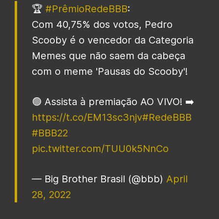
🏆
#PrêmioRedeBBB
:
Com 40,75% dos votos, Pedro
Scooby é o vencedor da Categoria
Memes que não saem da cabeça
com o meme 'Pausas do Scooby'!
🟢 Assista à premiação AO VIVO! ➡️
https://t.co/EM13sc3njv
#RedeBBB
#BBB22
pic.twitter.com/TUU0k5NnCo
— Big Brother Brasil (@bbb)
April
28, 2022