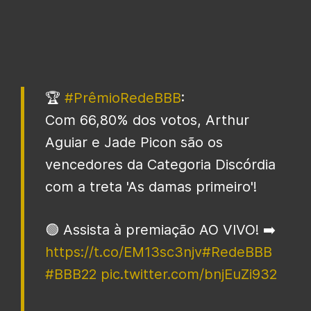
🏆
#PrêmioRedeBBB
:
Com 66,80% dos votos, Arthur
Aguiar e Jade Picon são os
vencedores da Categoria Discórdia
com a treta 'As damas primeiro'!
🟢 Assista à premiação AO VIVO! ➡️
https://t.co/EM13sc3njv
#RedeBBB
#BBB22
pic.twitter.com/bnjEuZi932