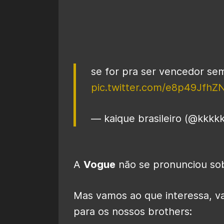
se for pra ser vencedor sem
pic.twitter.com/e8p49JfhZ
— kaique brasileiro (@kkkk
A
Vogue
não se pronunciou sob
Mas vamos ao que interessa, 
para os nossos brothers: