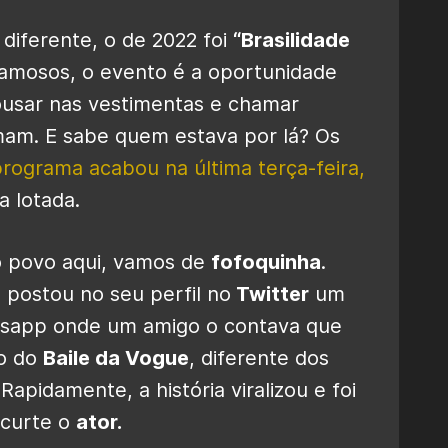
diferente, o de 2022 foi
“Brasilidade
famosos, o evento é a oportunidade
 ousar nas vestimentas e chamar
mam. E sabe quem estava por lá? Os
rograma acabou na última terça-feira,
a lotada.
o povo aqui, vamos de
fofoquinha
.
postou no seu perfil no
Twitter
um
tsapp onde um amigo o contava que
do do
Baile da Vogue
, diferente dos
apidamente, a história viralizou e foi
 curte o
ator.