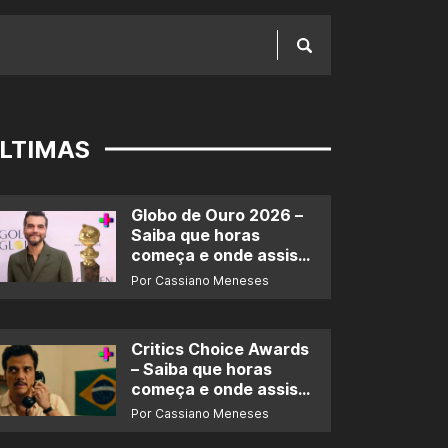
LTIMAS
Globo de Ouro 2026 –
Saiba que horas
começa e onde assistir
ao prêmio
Por Cassiano Meneses
Critics Choice Awards
– Saiba que horas
começa e onde assistir
ao prêmio
Por Cassiano Meneses