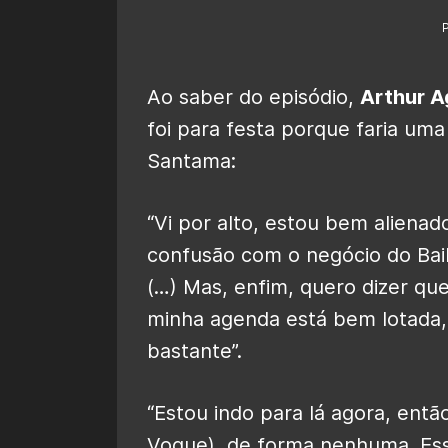
Ao saber do episódio,
Arthur A
foi para festa porque faria um
Santama:
“Vi por alto, estou bem alienad
confusão com o negócio do Bail
(…) Mas, enfim, quero dizer que
minha agenda está bem lotada,
bastante”.
“Estou indo para lá agora, então
Vogue), de forma nenhuma. Essa