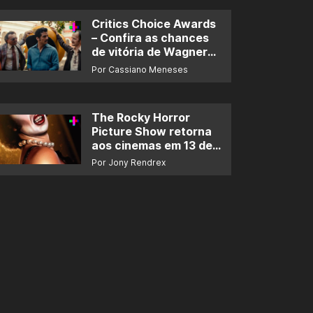
Critics Choice Awards
– Confira as chances
de vitória de Wagner
Moura e de ‘O Agente
Por Cassiano Meneses
Secreto’
The Rocky Horror
Picture Show retorna
aos cinemas em 13 de
novembro
Por Jony Rendrex