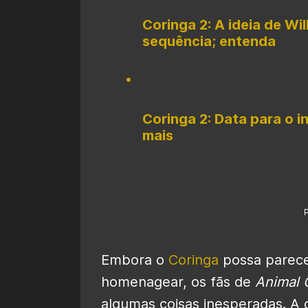
Coringa 2: A ideia de Wi
sequência; entenda
Coringa 2: Data para o i
mais
Embora o
Coringa
possa parece
homenagear, os fãs de
Animal 
algumas coisas inesperadas. A