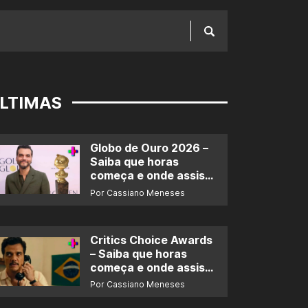
LTIMAS
Globo de Ouro 2026 –
Saiba que horas
começa e onde assistir
ao prêmio
Por Cassiano Meneses
Critics Choice Awards
– Saiba que horas
começa e onde assistir
ao prêmio
Por Cassiano Meneses