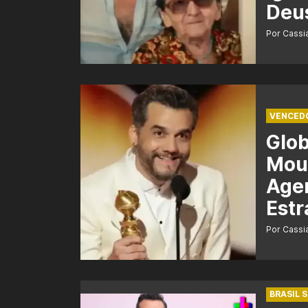
Deu
Por Cass
VENCED
Glo
Mour
Agen
Estr
Por Cass
BRASIL 