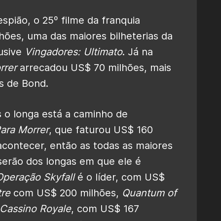
espião, o 25º filme da franquia
lhões, uma das maiores bilheterias da
lusive
Vingadores: Ultimato
. Já na
rrer
arrecadou US$ 70 milhões, mais
es de Bond.
 o longa está a caminho de
ara Morrer
, que faturou US$ 160
contecer, então as todas as maiores
serão dos longas em que ele é
Operação Skyfall
é o líder, com US$
re
com US$ 200 milhões,
Quantum of
Cassino Royale
, com US$ 167