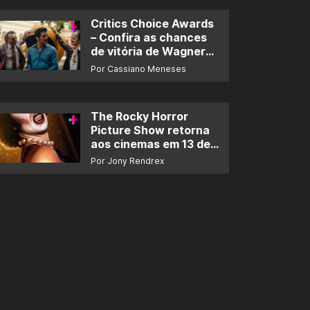
Critics Choice Awards
– Confira as chances
de vitória de Wagner
Moura e de ‘O Agente
Por Cassiano Meneses
Secreto’
The Rocky Horror
Picture Show retorna
aos cinemas em 13 de
novembro
Por Jony Rendrex