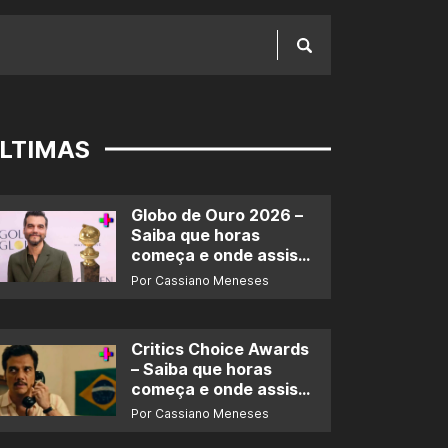
LTIMAS
Globo de Ouro 2026 –
Saiba que horas
começa e onde assistir
ao prêmio
Por Cassiano Meneses
Critics Choice Awards
– Saiba que horas
começa e onde assistir
ao prêmio
Por Cassiano Meneses