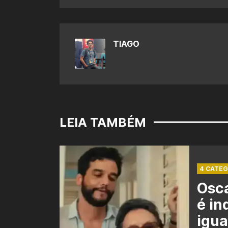
TIAGO
LEIA TAMBÉM
4 CATEG
Osca
é in
igua