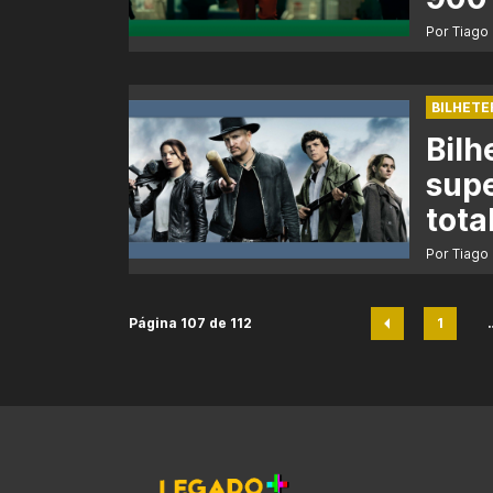
Por Tiago
BILHETE
Bilh
supe
tota
Por Tiago
Página 107 de 112
1
Pági