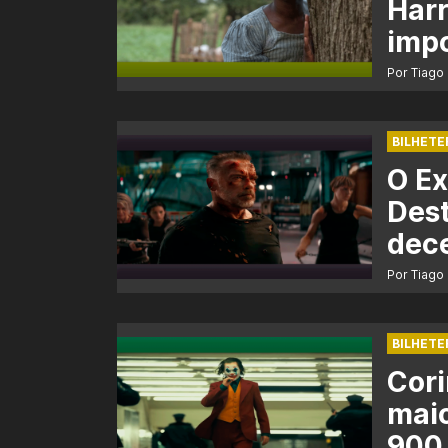
Harr
impo
Por Tiago
BILHETE
O Ex
Dest
dec
Por Tiago
BILHETE
Cori
maio
900 