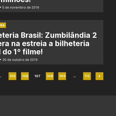
5 de novembro de 2019
RIA
eteria Brasil: Zumbilândia 2
ra na estreia a bilheteria
l do 1º filme!
30 de outubro de 2019
…
105
106
107
108
109
…
112
na
Página
Página
Página
Página
Página
Página