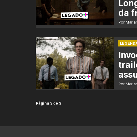
Lon
da f
Por Maria
LEGEND
Invo
trai
ass
Por Maria
Página 3 de 3