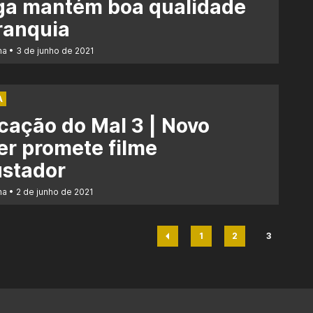
ga mantém boa qualidade
ranquia
na
3 de junho de 2021
A
cação do Mal 3 | Novo
ler promete filme
ustador
na
2 de junho de 2021
1
2
3
Página
Página
Página